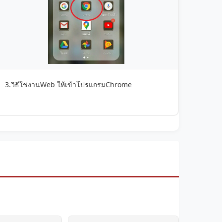
3.วิธีใช่งานWeb ให้เข้าโปรแกรมChrome