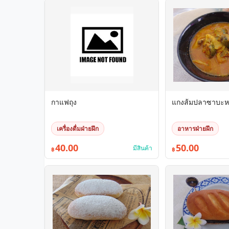
กาแฟถุง
แกงส้มปลาซาบะหน
เครื่องดื่มฝ่ายฝึก
อาหารฝ่ายฝึก
40.00
50.00
มีสินค้า
฿
฿