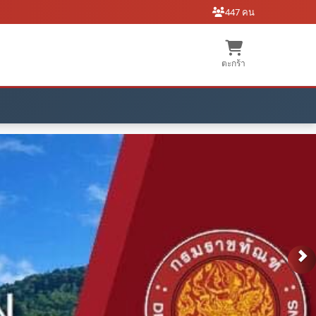
447 คน
ตะกร้า