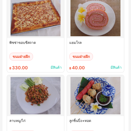
พิซซ่าขอบซีสถาด
แยมโรล
ขนมฝ่ายฝึก
ขนมฝ่ายฝึก
330.00
40.00
มีสินค้า
มีสินค้า
฿
฿
ลาบหมู/ไก่
ลูกชิ้นปิ้ง+ทอด